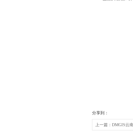
分享到：
上一篇：
DMGIS